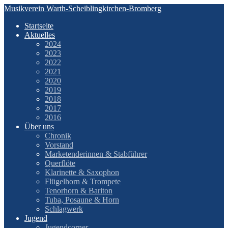
Zum
Musikverein Warth-Scheiblingkirchen-Bromberg
Inhalt
Startseite
springen
Aktuelles
2024
2023
2022
2021
2020
2019
2018
2017
2016
Über uns
Chronik
Vorstand
Marketenderinnen & Stabführer
Querflöte
Klarinette & Saxophon
Flügelhorn & Trompete
Tenorhorn & Bariton
Tuba, Posaune & Horn
Schlagwerk
Jugend
Jugendcorner