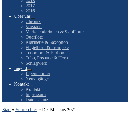
2018
2017
2016
Über uns
Chronik
Vorstand
Marketenderinnen & Stabführer
Querflöte
Klarinette & Saxophon
Flügelhorn & Trompete
Tenorhorn & Bariton
Tuba, Posaune & Horn
Schlagwerk
Jugend
Jugendcorner
Neuzugänge
Kontakt
Kontakt
Impressum
Datenschutz
Start
»
Vermischtes
»
Der Musikus 2021