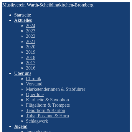
Zum
Musikverein Warth-Scheiblingkirchen-Bromberg
Inhalt
Startseite
springen
Aktuelles
2024
2023
2022
2021
2020
2019
2018
2017
2016
Über uns
Chronik
Vorstand
Marketenderinnen & Stabführer
Querflöte
Klarinette & Saxophon
Flügelhorn & Trompete
Tenorhorn & Bariton
Tuba, Posaune & Horn
Schlagwerk
Jugend
Jugendcorner