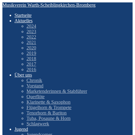
Zum
Musikverein Warth-Scheiblingkirchen-Bromberg
Inhalt
Startseite
springen
Aktuelles
2024
2023
2022
2021
2020
2019
2018
2017
2016
Über uns
Chronik
Vorstand
Marketenderinnen & Stabführer
Querflöte
Klarinette & Saxophon
Flügelhorn & Trompete
Tenorhorn & Bariton
Tuba, Posaune & Horn
Schlagwerk
Jugend
Jugendcorner