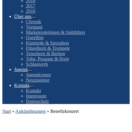
2018
2017
2016
Über uns
Chronik
Vorstand
Marketenderinnen & Stabführer
Querflöte
Klarinette & Saxophon
Flügelhorn & Trompete
Tenorhorn & Bariton
Tuba, Posaune & Horn
Schlagwerk
Jugend
Jugendcorner
Neuzugänge
Kontakt
Kontakt
Impressum
Datenschutz
Start
»
Ankündigungen
»
Benefizkonzert