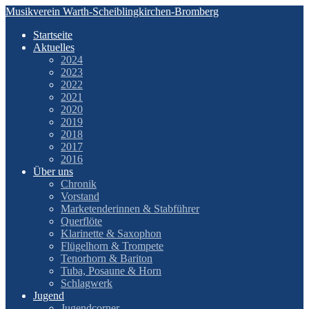
Zum
Musikverein Warth-Scheiblingkirchen-Bromberg
Inhalt
Startseite
springen
Aktuelles
2024
2023
2022
2021
2020
2019
2018
2017
2016
Über uns
Chronik
Vorstand
Marketenderinnen & Stabführer
Querflöte
Klarinette & Saxophon
Flügelhorn & Trompete
Tenorhorn & Bariton
Tuba, Posaune & Horn
Schlagwerk
Jugend
Jugendcorner