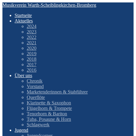
Zum
Musikverein Warth-Scheiblingkirchen-Bromberg
Inhalt
Startseite
springen
Aktuelles
2024
2023
2022
2021
2020
2019
2018
2017
2016
Über uns
Chronik
Vorstand
Marketenderinnen & Stabführer
Querflöte
Klarinette & Saxophon
Flügelhorn & Trompete
Tenorhorn & Bariton
Tuba, Posaune & Horn
Schlagwerk
Jugend
Jugendcorner