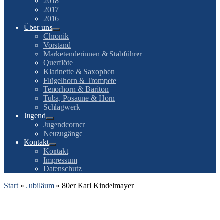
2018
2017
2016
Über uns
Chronik
Vorstand
Marketenderinnen & Stabführer
Querflöte
Klarinette & Saxophon
Flügelhorn & Trompete
Tenorhorn & Bariton
Tuba, Posaune & Horn
Schlagwerk
Jugend
Jugendcorner
Neuzugänge
Kontakt
Kontakt
Impressum
Datenschutz
Start
»
Jubiläum
»
80er Karl Kindelmayer