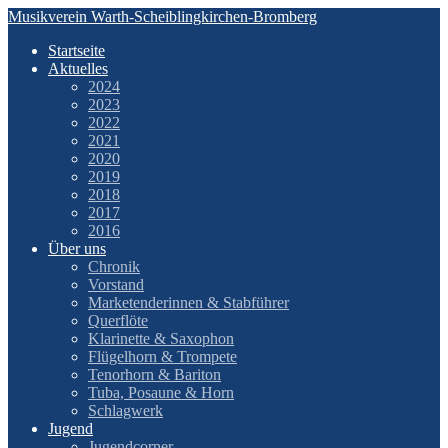
Zum
Musikverein Warth-Scheiblingkirchen-Bromberg
Inhalt
Startseite
springen
Aktuelles
2024
2023
2022
2021
2020
2019
2018
2017
2016
Über uns
Chronik
Vorstand
Marketenderinnen & Stabführer
Querflöte
Klarinette & Saxophon
Flügelhorn & Trompete
Tenorhorn & Bariton
Tuba, Posaune & Horn
Schlagwerk
Jugend
Jugendcorner