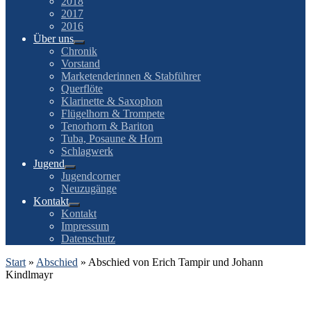
2018
2017
2016
Über uns
Chronik
Vorstand
Marketenderinnen & Stabführer
Querflöte
Klarinette & Saxophon
Flügelhorn & Trompete
Tenorhorn & Bariton
Tuba, Posaune & Horn
Schlagwerk
Jugend
Jugendcorner
Neuzugänge
Kontakt
Kontakt
Impressum
Datenschutz
Start
»
Abschied
»
Abschied von Erich Tampir und Johann
Kindlmayr