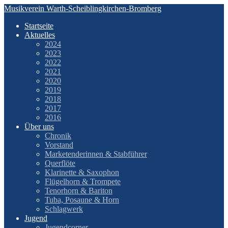
Zum
Musikverein Warth-Scheiblingkirchen-Bromberg
Inhalt
Startseite
springen
Aktuelles
2024
2023
2022
2021
2020
2019
2018
2017
2016
Über uns
Chronik
Vorstand
Marketenderinnen & Stabführer
Querflöte
Klarinette & Saxophon
Flügelhorn & Trompete
Tenorhorn & Bariton
Tuba, Posaune & Horn
Schlagwerk
Jugend
Jugendcorner