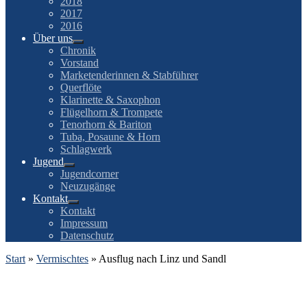
2018
2017
2016
Über uns
Chronik
Vorstand
Marketenderinnen & Stabführer
Querflöte
Klarinette & Saxophon
Flügelhorn & Trompete
Tenorhorn & Bariton
Tuba, Posaune & Horn
Schlagwerk
Jugend
Jugendcorner
Neuzugänge
Kontakt
Kontakt
Impressum
Datenschutz
Start
»
Vermischtes
»
Ausflug nach Linz und Sandl