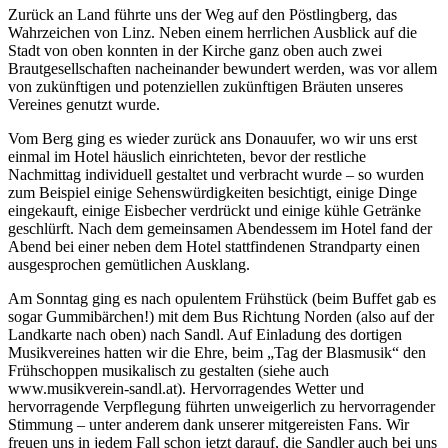
Zurück an Land führte uns der Weg auf den Pöstlingberg, das
Wahrzeichen von Linz. Neben einem herrlichen Ausblick auf die
Stadt von oben konnten in der Kirche ganz oben auch zwei
Brautgesellschaften nacheinander bewundert werden, was vor allem
von zukünftigen und potenziellen zukünftigen Bräuten unseres
Vereines genutzt wurde.
Vom Berg ging es wieder zurück ans Donauufer, wo wir uns erst
einmal im Hotel häuslich einrichteten, bevor der restliche
Nachmittag individuell gestaltet und verbracht wurde – so wurden
zum Beispiel einige Sehenswürdigkeiten besichtigt, einige Dinge
eingekauft, einige Eisbecher verdrückt und einige kühle Getränke
geschlürft. Nach dem gemeinsamen Abendessem im Hotel fand der
Abend bei einer neben dem Hotel stattfindenen Strandparty einen
ausgesprochen gemütlichen Ausklang.
Am Sonntag ging es nach opulentem Frühstück (beim Buffet gab es
sogar Gummibärchen!) mit dem Bus Richtung Norden (also auf der
Landkarte nach oben) nach Sandl. Auf Einladung des dortigen
Musikvereines hatten wir die Ehre, beim „Tag der Blasmusik“ den
Frühschoppen musikalisch zu gestalten (siehe auch
www.musikverein-sandl.at). Hervorragendes Wetter und
hervorragende Verpflegung führten unweigerlich zu hervorragender
Stimmung – unter anderem dank unserer mitgereisten Fans. Wir
freuen uns in jedem Fall schon jetzt darauf, die Sandler auch bei uns