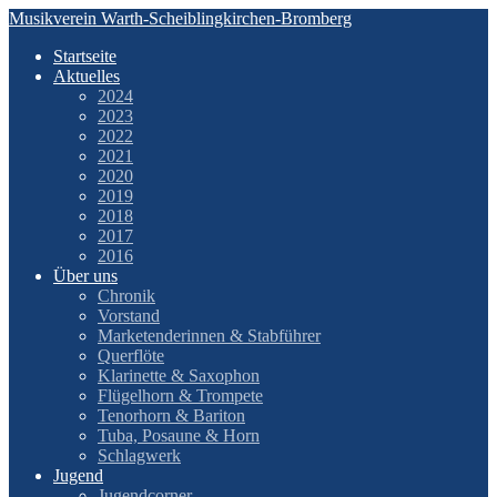
Zum
Musikverein Warth-Scheiblingkirchen-Bromberg
Inhalt
Startseite
springen
Aktuelles
2024
2023
2022
2021
2020
2019
2018
2017
2016
Über uns
Chronik
Vorstand
Marketenderinnen & Stabführer
Querflöte
Klarinette & Saxophon
Flügelhorn & Trompete
Tenorhorn & Bariton
Tuba, Posaune & Horn
Schlagwerk
Jugend
Jugendcorner