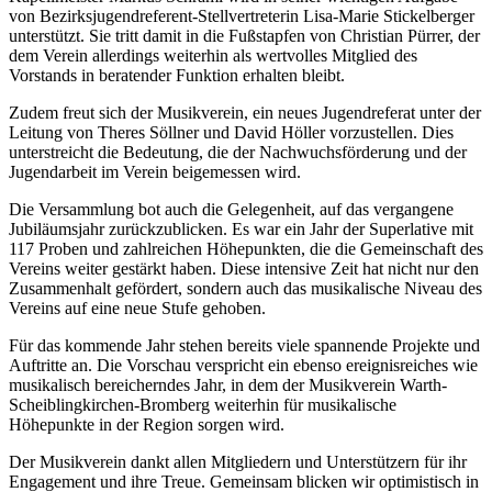
von Bezirksjugendreferent-Stellvertreterin Lisa-Marie Stickelberger
unterstützt. Sie tritt damit in die Fußstapfen von Christian Pürrer, der
dem Verein allerdings weiterhin als wertvolles Mitglied des
Vorstands in beratender Funktion erhalten bleibt.
Zudem freut sich der Musikverein, ein neues Jugendreferat unter der
Leitung von Theres Söllner und David Höller vorzustellen. Dies
unterstreicht die Bedeutung, die der Nachwuchsförderung und der
Jugendarbeit im Verein beigemessen wird.
Die Versammlung bot auch die Gelegenheit, auf das vergangene
Jubiläumsjahr zurückzublicken. Es war ein Jahr der Superlative mit
117 Proben und zahlreichen Höhepunkten, die die Gemeinschaft des
Vereins weiter gestärkt haben. Diese intensive Zeit hat nicht nur den
Zusammenhalt gefördert, sondern auch das musikalische Niveau des
Vereins auf eine neue Stufe gehoben.
Für das kommende Jahr stehen bereits viele spannende Projekte und
Auftritte an. Die Vorschau verspricht ein ebenso ereignisreiches wie
musikalisch bereicherndes Jahr, in dem der Musikverein Warth-
Scheiblingkirchen-Bromberg weiterhin für musikalische
Höhepunkte in der Region sorgen wird.
Der Musikverein dankt allen Mitgliedern und Unterstützern für ihr
Engagement und ihre Treue. Gemeinsam blicken wir optimistisch in